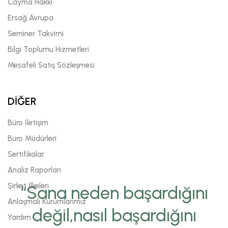
Cayma Hakkı
Ersağ Avrupa
Seminer Takvimi
Bilgi Toplumu Hizmetleri
Mesafeli Satış Sözleşmesi
DİĞER
Büro İletişim
Büro Müdürleri
Sertifikalar
Analiz Raporları
Şirket İlkeleri
“Sana neden başardığını
Anlaşmalı Kurumlarımız
değil,nasıl başardığını
Yardım