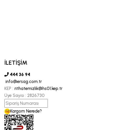
İLETİŞİM
444 36 94
info@ersag.com.tr
KEP :
rithatemizlik@hs01.kep.tr
Üye Sayısı :
2826730
Kargom Nerede?