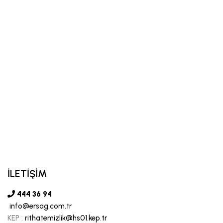
İLETİŞİM
444 36 94
info@ersag.com.tr
KEP :
rithatemizlik@hs01.kep.tr