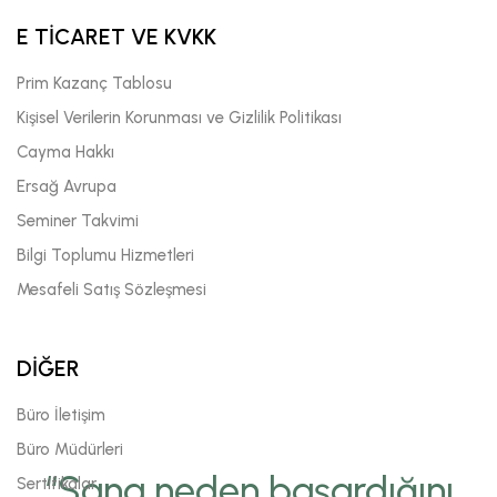
E TİCARET VE KVKK
Prim Kazanç Tablosu
Kişisel Verilerin Korunması ve Gizlilik Politikası
Cayma Hakkı
Ersağ Avrupa
Seminer Takvimi
Bilgi Toplumu Hizmetleri
Mesafeli Satış Sözleşmesi
DİĞER
Büro İletişim
Büro Müdürleri
“Sana neden başardığını
Sertifikalar