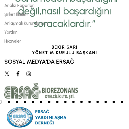
Analiz Raporları
değil,nasıl başardığını
Şirket İlkeleri
soracaklardır.“
Anlaşmalı Kurumlarımız
Yardım
Hikayeler
BEKIR SARI
YÖNETIM KURULU BAŞKANI
SOSYAL MEDYA'DA ERSAĞ