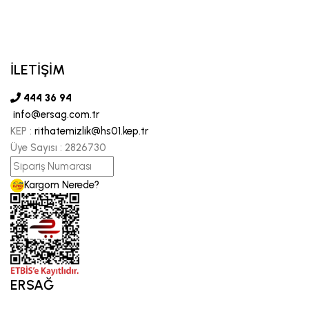
İLETİŞİM
444 36 94
info@ersag.com.tr
KEP :
rithatemizlik@hs01.kep.tr
Üye Sayısı :
2826730
Kargom Nerede?
ERSAĞ