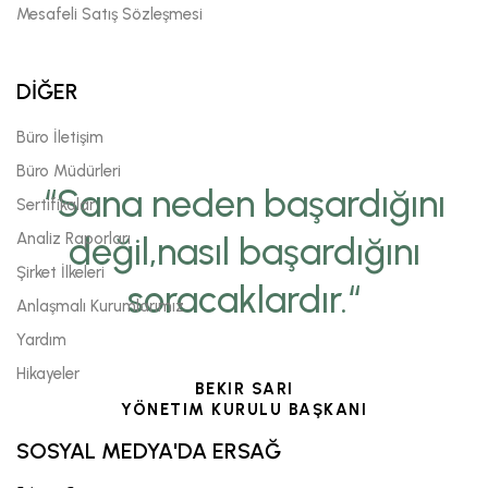
Mesafeli Satış Sözleşmesi
DİĞER
Büro İletişim
Büro Müdürleri
“Sana neden başardığını
Sertifikalar
Analiz Raporları
değil,nasıl başardığını
Şirket İlkeleri
soracaklardır.“
Anlaşmalı Kurumlarımız
Yardım
Hikayeler
BEKIR SARI
YÖNETIM KURULU BAŞKANI
SOSYAL MEDYA'DA ERSAĞ