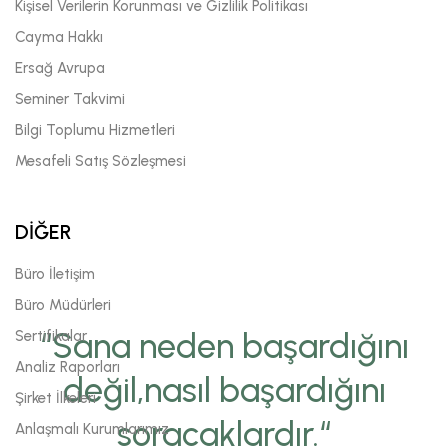
Kişisel Verilerin Korunması ve Gizlilik Politikası
Cayma Hakkı
Ersağ Avrupa
Seminer Takvimi
Bilgi Toplumu Hizmetleri
Mesafeli Satış Sözleşmesi
DİĞER
Büro İletişim
Büro Müdürleri
“Sana neden başardığını
Sertifikalar
Analiz Raporları
değil,nasıl başardığını
Şirket İlkeleri
soracaklardır.“
Anlaşmalı Kurumlarımız