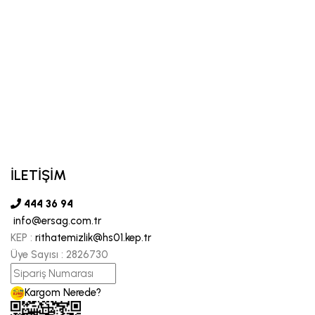
İLETİŞİM
444 36 94
info@ersag.com.tr
KEP :
rithatemizlik@hs01.kep.tr
Üye Sayısı :
2826730
Kargom Nerede?