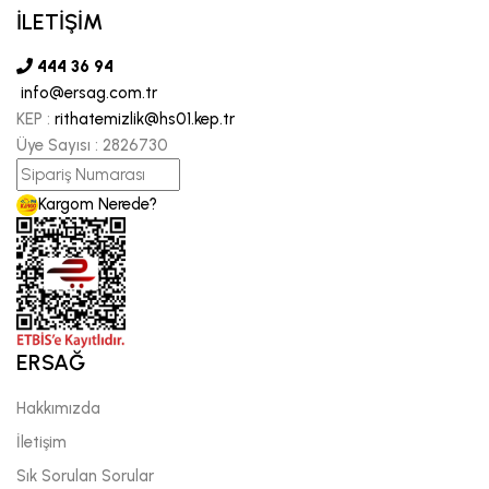
İLETİŞİM
444 36 94
info@ersag.com.tr
KEP :
rithatemizlik@hs01.kep.tr
Üye Sayısı :
2826730
Kargom Nerede?
ERSAĞ
Hakkımızda
İletişim
Sık Sorulan Sorular