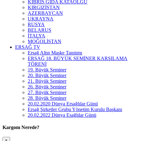
KIBRIS GIDA KATAOLĞU
KIRGIZİSTAN
AZERBAYCAN
UKRAYNA
RUSYA
BELARUS
İTALYA
MOĞOLİSTAN
ERSAĞ TV
Ersağ Altın Maske Tanıtımı
ERSAĞ 18. BÜYÜK SEMİNER KARŞILAMA
TÖRENİ
19. Büyük Seminer
20. Büyük Seminer
21. Büyük Seminer
26. Büyük Seminer
27. Büyük Seminer
28. Büyük Seminer
20.02.2020 Dünya Ersağlılar Günü
Ersağ Şirketler Grubu Yönetim Kurulu Başkanı
20.02.2022 Dünya Esağlılar Günü
Kargom Nerede?
×