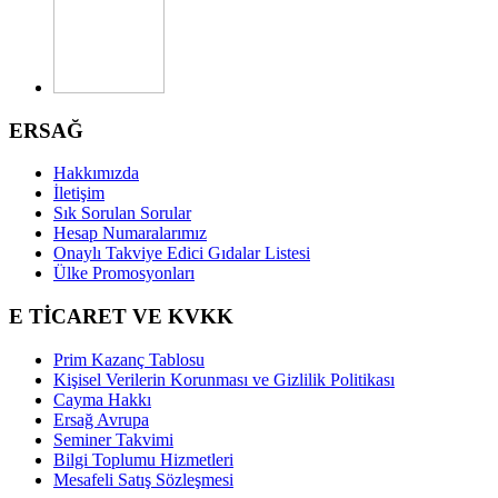
ERSAĞ
Hakkımızda
İletişim
Sık Sorulan Sorular
Hesap Numaralarımız
Onaylı Takviye Edici Gıdalar Listesi
Ülke Promosyonları
E TİCARET VE KVKK
Prim Kazanç Tablosu
Kişisel Verilerin Korunması ve Gizlilik Politikası
Cayma Hakkı
Ersağ Avrupa
Seminer Takvimi
Bilgi Toplumu Hizmetleri
Mesafeli Satış Sözleşmesi