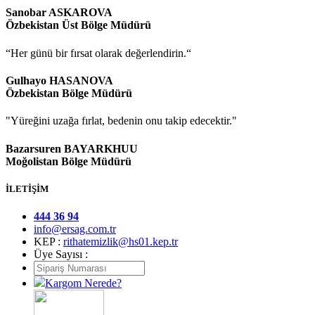
Sanobar ASKAROVA
Özbekistan Üst Bölge Müdürü
“Her günü bir fırsat olarak değerlendirin.“
Gulhayo HASANOVA
Özbekistan Bölge Müdürü
"Yüreğini uzağa fırlat, bedenin onu takip edecektir."
Bazarsuren BAYARKHUU
Moğolistan Bölge Müdürü
İLETİŞİM
444 36 94
info@ersag.com.tr
KEP :
rithatemizlik@hs01.kep.tr
Üye Sayısı :
Kargom Nerede?