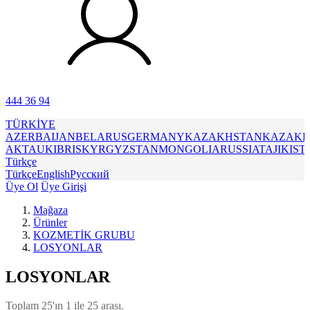
444 36 94
TÜRKİYE
AZERBAIJAN
BELARUS
GERMANY
KAZAKHSTAN
KAZAKH
AKTAU
KIBRIS
KYRGYZSTAN
MONGOLIA
RUSSIA
TAJIKIST
Türkçe
Türkçe
English
Русский
Üye Ol
Üye Girişi
Mağaza
Ürünler
KOZMETİK GRUBU
LOSYONLAR
LOSYONLAR
Toplam 25'ın 1 ile 25 arası.